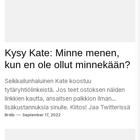
Kysy Kate: Minne menen,
kun en ole ollut minnekään?
Seikkailunhaluinen Kate koostuu
tytäryhtiölinkeistä. Jos teet ostoksen näiden
linkkien kautta, ansaitsen palkkion ilman
lisäkustannuksia sinulle. Kiitos! Jaa Twitterissä
Brdib
September 17, 2022
Jaa Facebookissa...