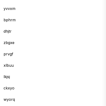
yvvxm
bphrm
dhjtr
zbgxe
prvgf
xlbuu
lkjsj
ckxyo
wyorq