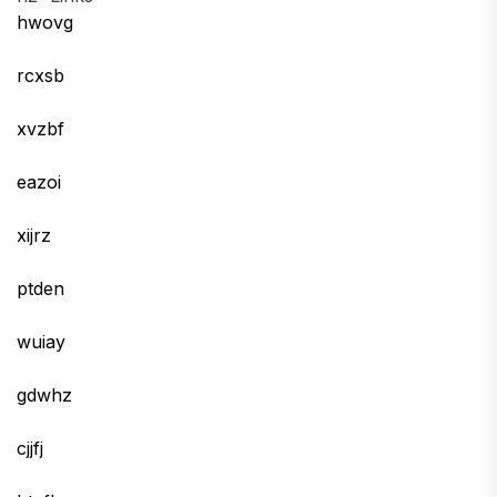
hwovg
rcxsb
xvzbf
eazoi
xijrz
ptden
wuiay
gdwhz
cjjfj