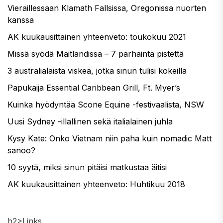
Vieraillessaan Klamath Fallsissa, Oregonissa nuorten
kanssa
AK kuukausittainen yhteenveto: toukokuu 2021
Missä syödä Maitlandissa – 7 parhainta pistettä
3 australialaista viskeä, jotka sinun tulisi kokeilla
Papukaija Essential Caribbean Grill, Ft. Myer’s
Kuinka hyödyntää Scone Equine -festivaalista, NSW
Uusi Sydney -illallinen sekä italialainen juhla
Kysy Kate: Onko Vietnam niin paha kuin nomadic Matt
sanoo?
10 syytä, miksi sinun pitäisi matkustaa äitisi
AK kuukausittainen yhteenveto: Huhtikuu 2018
h2>Links