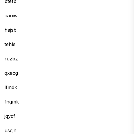
btefb
cauiw
hajsb
tehle
ruzbz
qxacg
lfmdk
fngmk
jqycf
usejh