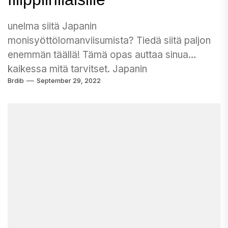
unelma siitä Japanin
monisyöttölomanviisumista? Tiedä siitä paljon
enemmän täällä! Tämä opas auttaa sinua
kaikessa mitä tarvitset. Japanin
Brdib
September 29, 2022
lomastajaviisumin hakeminen on...