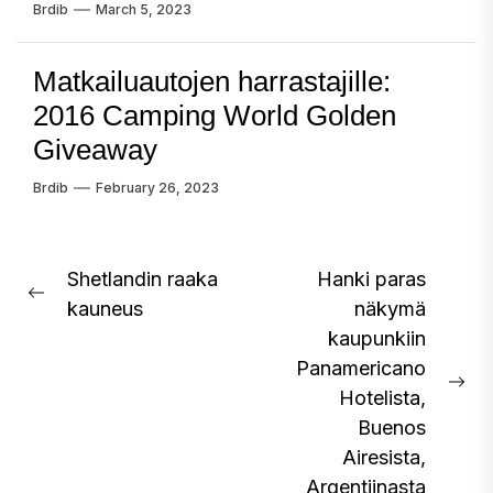
Brdib
March 5, 2023
Matkailuautojen harrastajille:
2016 Camping World Golden
Giveaway
Brdib
February 26, 2023
Post
Shetlandin raaka
Hanki paras
Previous
kauneus
näkymä
navigation
post:
kaupunkiin
Panamericano
Ne
Hotelista,
pos
Buenos
Airesista,
Argentiinasta