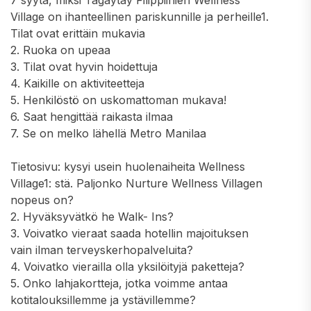
7 syytä, miksi Tagaytay Filippiinien Wellness
Village on ihanteellinen pariskunnille ja perheille1.
Tilat ovat erittäin mukavia
2. Ruoka on upeaa
3. Tilat ovat hyvin hoidettuja
4. Kaikille on aktiviteetteja
5. Henkilöstö on uskomattoman mukava!
6. Saat hengittää raikasta ilmaa
7. Se on melko lähellä Metro Manilaa
Tietosivu: kysyi usein huolenaiheita Wellness
Village1: stä. Paljonko Nurture Wellness Villagen
nopeus on?
2. Hyväksyvätkö he Walk- Ins?
3. Voivatko vieraat saada hotellin majoituksen
vain ilman terveyskerhopalveluita?
4. Voivatko vierailla olla yksilöityjä paketteja?
5. Onko lahjakortteja, jotka voimme antaa
kotitalouksillemme ja ystävillemme?