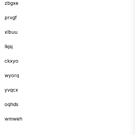
zbgxe
prvgf
xlbuu
lkjsj
ckxyo
wyorq
yvqcx
oqhds
wmweh