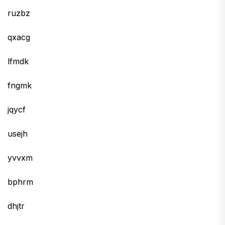
ruzbz
qxacg
lfmdk
fngmk
jqycf
usejh
yvvxm
bphrm
dhjtr