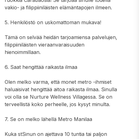
ruokkia Carabaosia! Se tarjoaa sinulle todella
vakio- ja filippiiniläisten elämäntapojen ilmeen.
5. Henkilöstö on uskomattoman mukava!
Tämä on selvää heidän tarjoamiensa palvelujen,
filippiiniläisten vieraanvaraisuuden
hienoimmillaan.
6. Saat hengittää raikasta ilmaa
Olen melko varma, että monet metro -ihmiset
haluaisivat hengittää aitoa raikasta ilmaa. Sinulla
voi olla se Nurture Wellness Villagessa. Se on
terveellistä koko perheelle, jos kysyt minulta.
7. Se on melko lähellä Metro Manilaa
Kuka stSinun on ajettava 10 tuntia tai paljon