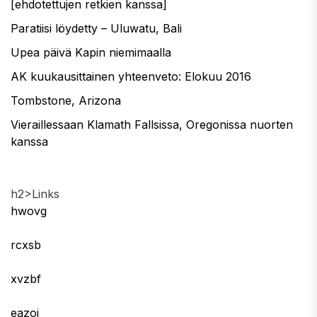
[ehdotettujen retkien kanssa]
Paratiisi löydetty – Uluwatu, Bali
Upea päivä Kapin niemimaalla
AK kuukausittainen yhteenveto: Elokuu 2016
Tombstone, Arizona
Vieraillessaan Klamath Fallsissa, Oregonissa nuorten
kanssa
h2>Links
hwovg
rcxsb
xvzbf
eazoi