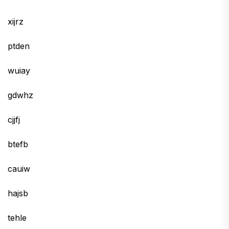
xijrz
ptden
wuiay
gdwhz
cjjfj
btefb
cauiw
hajsb
tehle