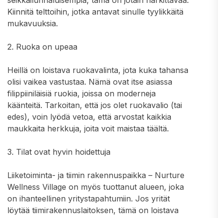
seikkailunhaluisempia, tämä on jotain harkittavaa.
Kiinnitä telttoihin, jotka antavat sinulle tyylikkäitä
mukavuuksia.
2. Ruoka on upeaa
Heillä on loistava ruokavalinta, jota kuka tahansa
olisi vaikea vastustaa. Nämä ovat itse asiassa
filippiiniläisiä ruokia, joissa on moderneja
käänteitä. Tarkoitan, että jos olet ruokavalio (tai
edes), voin lyödä vetoa, että arvostat kaikkia
maukkaita herkkuja, joita voit maistaa täältä.
3. Tilat ovat hyvin hoidettuja
Liiketoiminta- ja tiimin rakennuspaikka – Nurture
Wellness Village on myös tuottanut alueen, joka
on ihanteellinen yritystapahtumiin. Jos yrität
löytää tiimirakennuslaitoksen, tämä on loistava