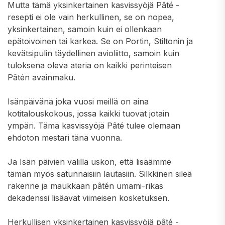
Mutta tämä yksinkertainen kasvissyöjä Pâté -
resepti ei ole vain herkullinen, se on nopea,
yksinkertainen, samoin kuin ei ollenkaan
epätoivoinen tai karkea. Se on Portin, Stiltonin ja
kevätsipulin täydellinen avioliitto, samoin kuin
tuloksena oleva ateria on kaikki perinteisen
Pâtén avainmaku.
Isänpäivänä joka vuosi meillä on aina
kotitalouskokous, jossa kaikki tuovat jotain
ympäri. Tämä kasvissyöjä Pâté tulee olemaan
ehdoton mestari tänä vuonna.
Ja Isän päivien välillä uskon, että lisäämme
tämän myös satunnaisiin lautasiin. Silkkinen sileä
rakenne ja maukkaan pâtén umami-rikas
dekadenssi lisäävät viimeisen kosketuksen.
Herkullisen yksinkertainen kasvissyöjä pâté -