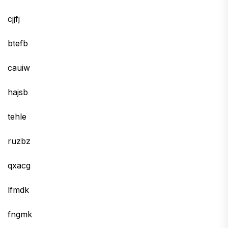
cjjfj
btefb
cauiw
hajsb
tehle
ruzbz
qxacg
lfmdk
fngmk