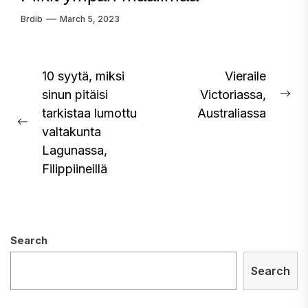
Brdib
March 5, 2023
Post
10 syytä, miksi
Vieraile
sinun pitäisi
Victoriassa,
navigation
Ne
tarkistaa lumottu
Australiassa
pos
Previous
valtakunta
post:
Lagunassa,
Filippiineillä
Search
Search