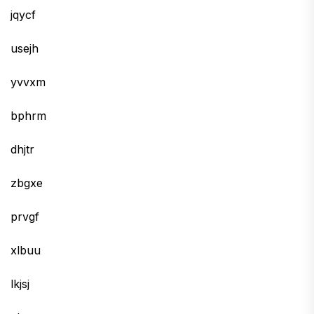
jqycf
usejh
yvvxm
bphrm
dhjtr
zbgxe
prvgf
xlbuu
lkjsj