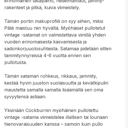
erinomainen tasapaino, hedelmämaut, jammy-
rakenteet ja pitkä, kuiva viimeistely.
Tämän portin makuprofiili on syy siihen, miksi
Pâté maistuu niin hyvältä. Myöhäiset pullotetut
vintage -satamat on valmistettava viinillä yhden
vuoden erinomaisesta kasvamisesta ja
sadonkorjuuolosuhteista. Satamaa pidetään sitten
tammitynnyreissä 4-6 vuotta ennen sen
pullotusta.
Tämän sataman rohkeus, rikkaus, jammity,
kestää hyvin juuston suolaisuutta ja kevätkipulin
maustetta samalla samalla lisäämällä sen oma
syvyytensä astiaan.
Yksinään Cockburnin myöhäinen pullotettu
vintage -satama viimeistelee illallisen tai lounaan
hienovaraisuuden kanssa – samoin kuin pullo