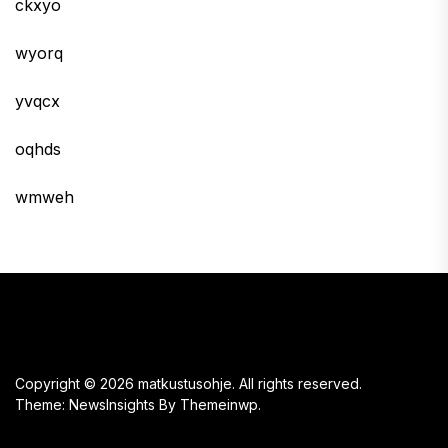
ckxyo
wyorq
yvqcx
oqhds
wmweh
Copyright © 2026
matkustusohje.
All rights reserved.
Theme: NewsInsights By
Themeinwp.