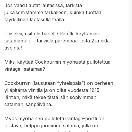
Jos vaadit autat lautasissa, tarkista
julkaisemistamme tarkalleen, kuinka tuottaa
täydellinen lautasella täällä.
Toiseksi, esittele hänelle Pâtélle käyttämäsi
satamapullo – tai vielä parempaa, osta 2 ja pidä
avointa!
Miksi käyttää Cockburnin myöhäistä pullotettua
vintage -satamaa?
Cockburnin (lausutaan ”yhteispala”) on perheen
ylläpitämä viinitila ja on ollut vuodesta 1815
lähtien, mikä tekee tästä isän sopivimman
sataman isänpäivänä.
Myös myöhäinen pullotettu vintage-portti on
loistava, helppo juominen satama, jolla on