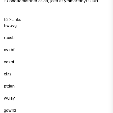
10 odottamatonta asiaa, joita et ymmärtänyt Uluru
h2>Links
hwovg
rcxsb
xvzbf
eazoi
xijrz
ptden
wuiay
gdwhz