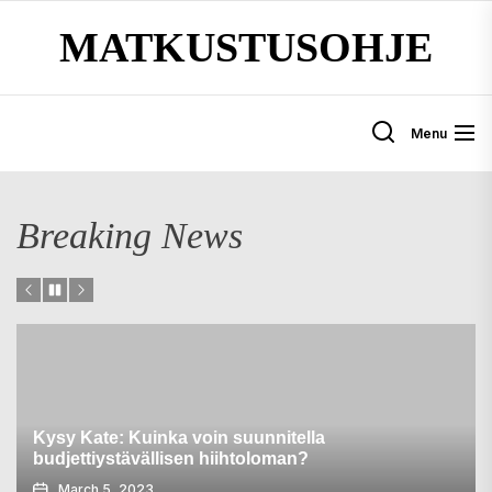
Skip
MATKUSTUSOHJE
to
the
content
Menu
Breaking News
Kysy Kate: Kuinka voin suunnitella
budjettiystävällisen hiihtoloman?
March 5, 2023