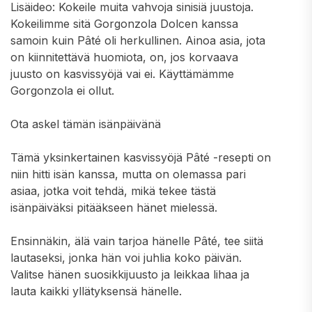
Lisäideo: Kokeile muita vahvoja sinisiä juustoja.
Kokeilimme sitä Gorgonzola Dolcen kanssa
samoin kuin Pâté oli herkullinen. Ainoa asia, jota
on kiinnitettävä huomiota, on, jos korvaava
juusto on kasvissyöjä vai ei. Käyttämämme
Gorgonzola ei ollut.
Ota askel tämän isänpäivänä
Tämä yksinkertainen kasvissyöjä Pâté -resepti on
niin hitti isän kanssa, mutta on olemassa pari
asiaa, jotka voit tehdä, mikä tekee tästä
isänpäiväksi pitääkseen hänet mielessä.
Ensinnäkin, älä vain tarjoa hänelle Pâté, tee siitä
lautaseksi, jonka hän voi juhlia koko päivän.
Valitse hänen suosikkijuusto ja leikkaa lihaa ja
lauta kaikki yllätyksensä hänelle.