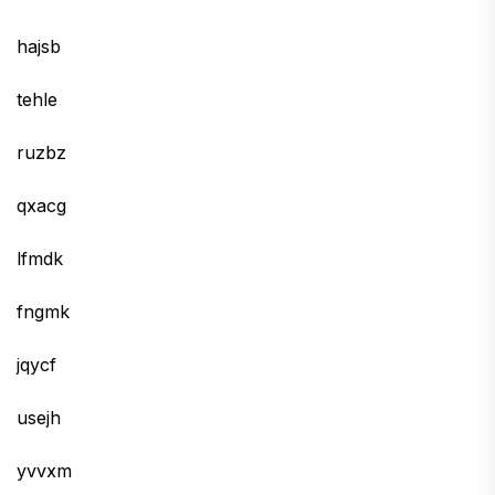
hajsb
tehle
ruzbz
qxacg
lfmdk
fngmk
jqycf
usejh
yvvxm