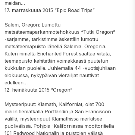
meidän…
17. marraskuuta 2015 “Epic Road Trips”
Salem, Oregon: Lumottu
metsäteemaparkanmotehokkuus “Tutki Oregon”
-sarjamme, tarkistimme äskettäin lumottu
metsäteemapuisto lähellä Salemia, Oregonia.
Kuten nimeltä Enchanted Forest saattaa viitata,
teemapuisto kehitettiin voimakkaasti puutetun
kukkulan puolelle. Juhlemalla 44 -vuotisjuhliaan
elokuussa, nykypäivän vierailijat nauttivat
edelleen…
12. heinäkuuta 2015 “Oregon”
Mysteeripuut: Klamath, Kaliforniat, olet 700
mailin tiematkalla Portlandin ja San Franciscon
välillä, mysteeripuut Klamathissa merkitsee
puolivälissä. Pohjois -Kaliforniassa moottoritiellä
101 Redwood Nationalin ja puistojen välissä