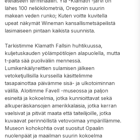
eteläiseen terminaaliin. Ylä -Klamath -järvi on
lähes 100 neliökilometriä, Oregonin suurin
makean veden runko; Kuten voitte kuvitella
upeat näkymät Wineman kansallismetsäpeilistä
lasimaiseen pintaan kaikista suunnista.
Tarkistimme Klamath Fallsin huhtikuussa,
kuljetuskauden yölämpötilojen alapuolella, mutta
t-paita sää puoliväliin mennessä.
Lumikenkäilyreittien sulamisen jälkeen
vetoketjullisilla kursseilla käsittelimme
tasapainottaa päivämme sisä- ja ulkotoiminnan
välillä. Aloitimme Favell -museossa ja paljon
esineitä ja kokoelmia, jotka kunnioittavat sekä
alkuperäiskansojen amerikkalaisia, jotka kerran
vaelsivat ja pitivät maata että taiteilijoille, jotka
kuvaavat perinnöllistä vetovoimaa ympärillämme.
Museon kohokohtia ovat suositut Opaalin
nuolenpäät ja maailman suurin kokoelma