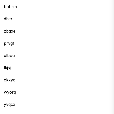
bphrm
dhjtr
zbgxe
prvgf
xlbuu
lkjsj
ckxyo
wyorq
yvqcx