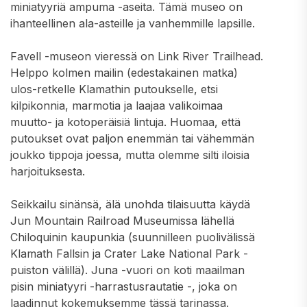
miniatyyriä ampuma -aseita. Tämä museo on
ihanteellinen ala-asteille ja vanhemmille lapsille.
Favell -museon vieressä on Link River Trailhead.
Helppo kolmen mailin (edestakainen matka)
ulos-retkelle Klamathin putoukselle, etsi
kilpikonnia, marmotia ja laajaa valikoimaa
muutto- ja kotoperäisiä lintuja. Huomaa, että
putoukset ovat paljon enemmän tai vähemmän
joukko tippoja joessa, mutta olemme silti iloisia
harjoituksesta.
Seikkailu sinänsä, älä unohda tilaisuutta käydä
Jun Mountain Railroad Museumissa lähellä
Chiloquinin kaupunkia (suunnilleen puolivälissä
Klamath Fallsin ja Crater Lake National Park -
puiston välillä). Juna -vuori on koti maailman
pisin miniatyyri -harrastusrautatie -, joka on
laadinnut kokemuksemme tässä tarinassa.