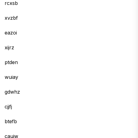
rcxsb
xvzbf
eazoi
xijrz
ptden
wuiay
gdwhz
cjjfj
btefb
cauiw