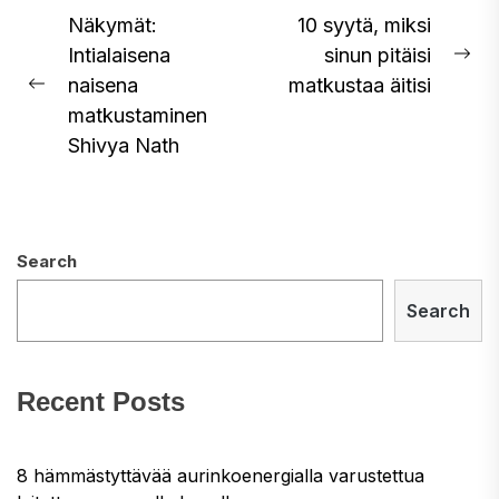
Post
Näkymät:
10 syytä, miksi
Intialaisena
sinun pitäisi
navigation
Ne
naisena
matkustaa äitisi
Previous
pos
matkustaminen
post:
Shivya Nath
Search
Search
Recent Posts
8 hämmästyttävää aurinkoenergialla varustettua