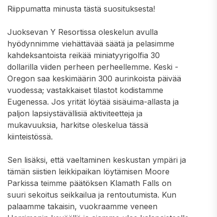
Riippumatta minusta tästä suosituksesta!
Juoksevan Y Resortissa oleskelun avulla
hyödynnimme viehättävää säätä ja pelasimme
kahdeksantoista reikää miniatyyrigolfia 30
dollarilla viiden perheen perheellemme. Keski -
Oregon saa keskimäärin 300 aurinkoista päivää
vuodessa; vastakkaiset tilastot kodistamme
Eugenessa. Jos yrität löytää sisäuima-allasta ja
paljon lapsiystävällisiä aktiviteetteja ja
mukavuuksia, harkitse oleskelua tässä
kiinteistössä.
Sen lisäksi, että vaeltaminen keskustan ympäri ja
tämän siistien leikkipaikan löytämisen Moore
Parkissa teimme päätöksen Klamath Falls on
suuri sekoitus seikkailua ja rentoutumista. Kun
palaamme takaisin, vuokraamme veneen