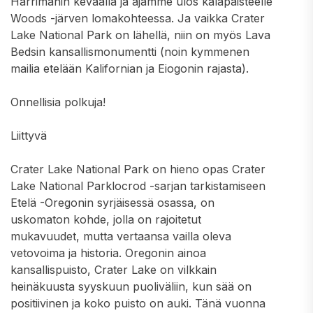
Harrimanin keväällä ja ajamme ulos kalapaisteelle
Woods -järven lomakohteessa. Ja vaikka Crater
Lake National Park on lähellä, niin on myös Lava
Bedsin kansallismonumentti (noin kymmenen
mailia etelään Kalifornian ja Eiogonin rajasta).
Onnellisia polkuja!
Liittyvä
Crater Lake National Park on hieno opas Crater
Lake National Parklocrod -sarjan tarkistamiseen
Etelä -Oregonin syrjäisessä osassa, on
uskomaton kohde, jolla on rajoitetut
mukavuudet, mutta vertaansa vailla oleva
vetovoima ja historia. Oregonin ainoa
kansallispuisto, Crater Lake on vilkkain
heinäkuusta syyskuun puoliväliin, kun sää on
positiivinen ja koko puisto on auki. Tänä vuonna