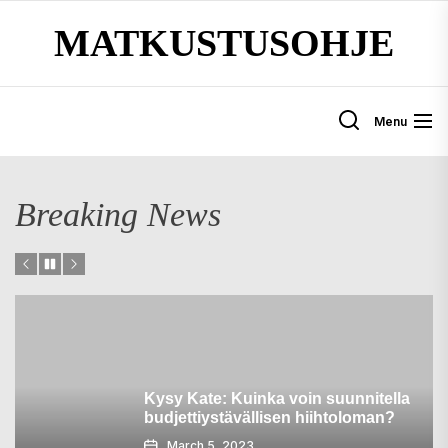
Skip
MATKUSTUSOHJE
to
the
content
Menu
Breaking News
Kysy Kate: Kuinka voin suunnitella
budjettiystävällisen hiihtoloman?
March 5, 2023